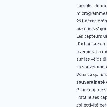
complet du modè
microgrammes p
291 décès préma
auxquels s’ajou
Les capteurs ur
d’urbaniste en
riverains. La m
sur les
vélos é
La souverainet
Voici ce qui di
souveraineté
Beaucoup de sm
installe ses ca
collectivité pe