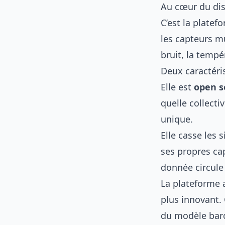
Au cœur du dis
C’est la platef
les capteurs mu
bruit, la tempér
Deux caractéris
Elle est
open s
quelle collecti
unique.
Elle casse les 
ses propres cap
donnée circule
La plateforme 
plus innovant. 
du modèle barc