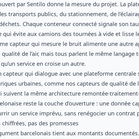
ouvert par Sentilo donne la mesure du projet. La pla
des transports publics, du stationnement, de l’éclaira
 déchets. Chaque conteneur connecté signale son tau
 qui évite aux camions des tournées à vide et lisse l
ême capteur qui mesure le bruit alimente une autre a
la qualité de l’air, mais tous parlent le même langage 
qu’un service en croise un autre.
un capteur qui dialogue avec une plateforme centrale 
 briques urbaines, comme nos
capteurs de qualité de l’
ui suivent la même architecture remontée-traitement-
celonaise reste la couche d’ouverture : une donnée c
rrir un service imprévu, sans renégocier un contrat p
chiffrées, pas des promesses
argument barcelonais tient aux montants documentés. 