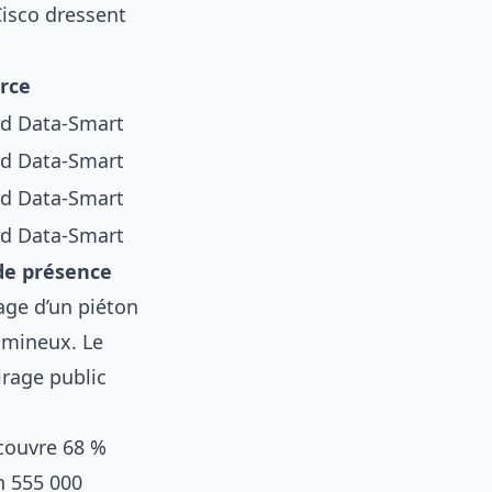
Cisco dressent
rce
rd Data-Smart
rd Data-Smart
rd Data-Smart
rd Data-Smart
de présence
age d’un piéton
lumineux. Le
irage public
 couvre 68 %
n 555 000