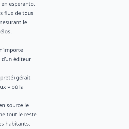
» en espéranto.
es flux de tous
 mesurant le
vélos.
 n’importe
 d’un éditeur
opreté) gérait
ux » où la
en source le
ne tout le reste
es habitants.