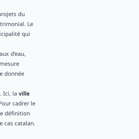
projets du
trimonial. Le
ipalité qui
aux d’eau,
 mesure
Une donnée
 Ici, la
ville
Pour cadrer le
re
définition
e cas catalan.