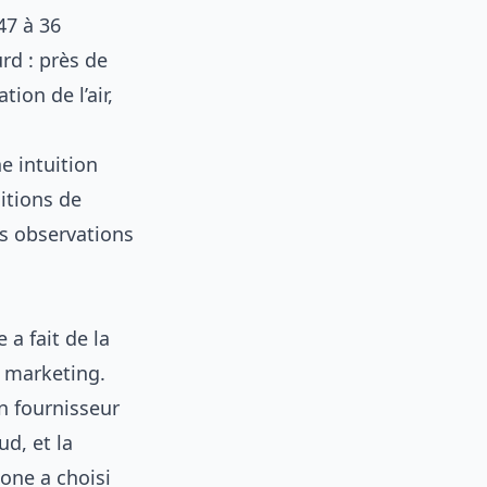
47 à 36
rd : près de
ion de l’air,
e intuition
itions de
os observations
 a fait de la
 marketing.
n fournisseur
ud, et la
lone a choisi