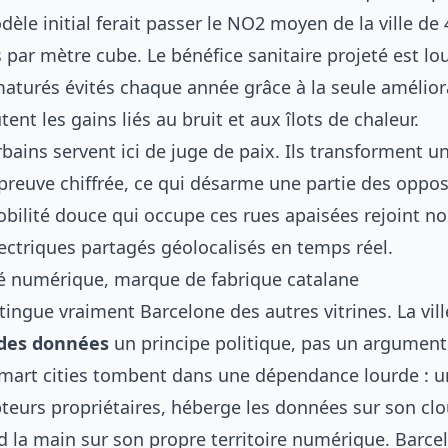
le initial ferait passer le NO2 moyen de la ville de 
ar mètre cube. Le bénéfice sanitaire projeté est lou
turés évités chaque année grâce à la seule améliorat
tent les gains liés au bruit et aux îlots de chaleur.
bains servent ici de juge de paix. Ils transforment un
 preuve chiffrée, ce qui désarme une partie des oppos
obilité douce qui occupe ces rues apaisées rejoint n
lectriques partagés géolocalisés en temps réel
.
é numérique, marque de fabrique catalane
stingue vraiment Barcelone des autres vitrines. La ville
 des données
un principe politique, pas un argument
art cities tombent dans une dépendance lourde : u
pteurs propriétaires, héberge les données sur son clo
rd la main sur son propre territoire numérique. Barce