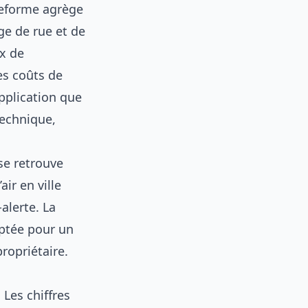
teforme agrège
ge de rue et de
x de
es coûts de
pplication que
technique,
se retrouve
air en ville
alerte. La
aptée pour un
ropriétaire.
Les chiffres