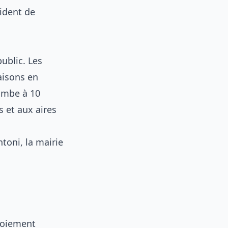
cident de
public. Les
aisons en
tombe à 10
 et aux aires
ntoni, la mairie
ploiement